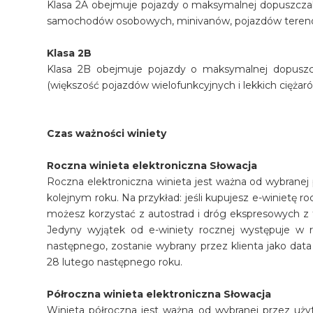
Klasa 2A obejmuje pojazdy o maksymalnej dopuszczaln
samochodów osobowych, minivanów, pojazdów tereno
Klasa 2B
Klasa 2B obejmuje pojazdy o maksymalnej dopuszcz
(większość pojazdów wielofunkcyjnych i lekkich ciężar
Czas ważności winiety
Roczna winieta elektroniczna Słowacja
Roczna elektroniczna winieta jest ważna od wybrane
kolejnym roku. Na przykład: jeśli kupujesz e-winietę r
możesz korzystać z autostrad i dróg ekspresowych z tą
Jedyny wyjątek od e-winiety rocznej występuje w r
następnego, zostanie wybrany przez klienta jako dat
28 lutego następnego roku.
Półroczna winieta elektroniczna Słowacja
Winieta półroczna jest ważna od wybranej przez uż