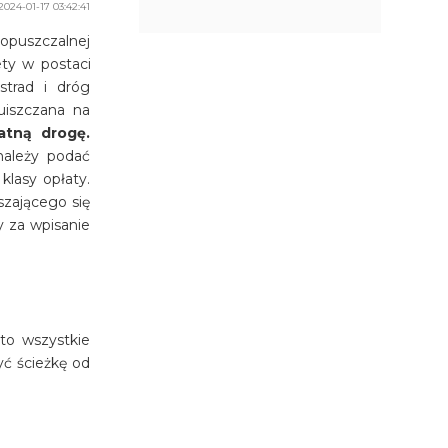
2024-01-17 03:42:41
opuszczalnej
ety w postaci
strad i dróg
uiszczana na
atną drogę.
należy podać
klasy opłaty.
szającego się
y za wpisanie
to wszystkie
yć ścieżkę od