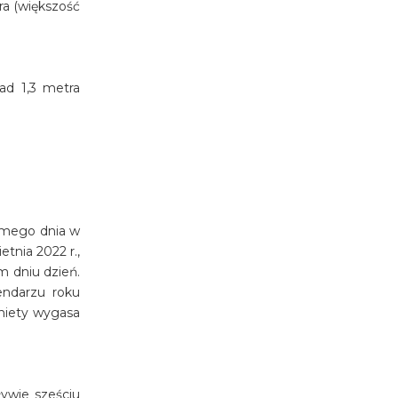
ra (większość
ad 1,3 metra
samego dnia w
tnia 2022 r.,
m dniu dzień.
endarzu roku
iniety wygasa
ywie sześciu