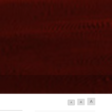
A
A
A