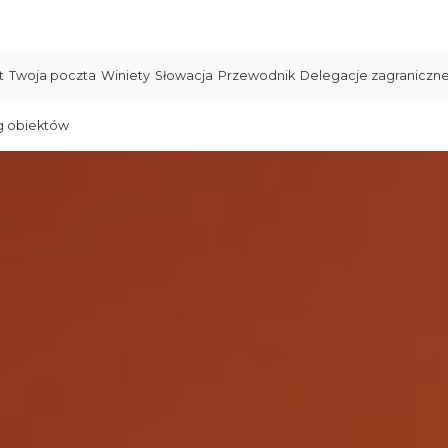
t
Twoja poczta
Winiety
Słowacja
Przewodnik
Delegacje zagraniczn
g obiektów