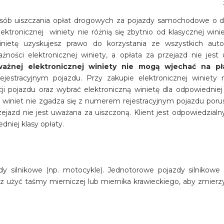
ób uiszczania opłat drogowych za pojazdy samochodowe o d
ktronicznej winiety nie różnią się zbytnio od klasycznej wini
inietę uzyskujesz prawo do korzystania ze wszystkich auto
ości elektronicznej winiety, a opłata za przejazd nie jest 
ażnej elektronicznej winiety nie mogą wjechać na pł
jestracyjnym pojazdu. Przy zakupie elektronicznej winiety 
acji pojazdu oraz wybrać elektroniczną winietę dla odpowiedniej 
h winiet nie zgadza się z numerem rejestracyjnym pojazdu poru
ejazd nie jest uważana za uiszczoną. Klient jest odpowiedzialn
niej klasy opłaty.
y silnikowe (np. motocykle). Jednotorowe pojazdy silnikowe 
 użyć taśmy mierniczej lub miernika krawieckiego, aby zmierz