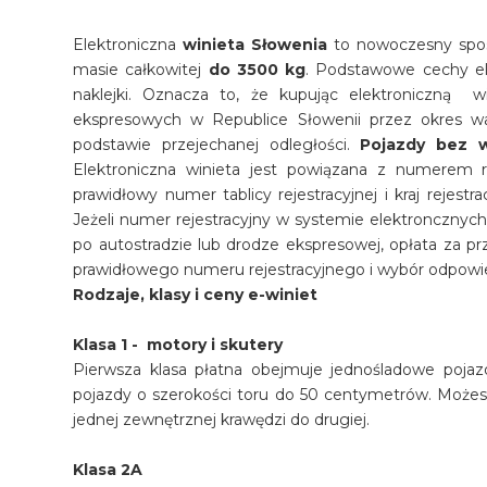
Elektroniczna
winieta Słowenia
to nowoczesny spos
masie całkowitej
do 3500 kg
. Podstawowe cechy ele
naklejki. Oznacza to, że kupując elektroniczną w
ekspresowych w Republice Słowenii przez okres ważn
podstawie przejechanej odległości.
Pojazdy bez w
Elektroniczna winieta jest powiązana z numerem re
prawidłowy numer tablicy rejestracyjnej i kraj rejestr
Jeżeli numer rejestracyjny w systemie elektroncznyc
po autostradzie lub drodze ekspresowej, opłata za prz
prawidłowego numeru rejestracyjnego i wybór odpowied
Rodzaje, klasy i ceny e-winiet
Klasa 1 - motory i skutery
Pierwsza klasa płatna obejmuje jednośladowe pojazd
pojazdy o szerokości toru do 50 centymetrów. Możesz
jednej zewnętrznej krawędzi do drugiej.
Klasa 2A