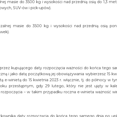
ej masie do 3500 kg i wysokości nad przednią osią do 1,3 met
wych, SUV-ów i pick-upów).
alnej masie do 3500 kg i wysokości nad przednią osią pon
ówek).
j przez kupującego daty rozpoczęcia ważności do końca tego 
oczną i jako datę początkową jej obowiązywania wybierzesz 15 kwie
 e-winietą do 15 kwietnia 2023 r. włącznie, tj. do północy w ty
oku przestępnym, gdy 29 lutego, który nie jest ujęty w kal
a rozpoczęcia – w takim przypadku roczna e-winieta ważność w
ytkownika daty rozpoczęcia do końca tego samego dnia po upł