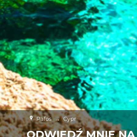
Pafos
→
Cypr
ODWIEDŹ MNIE NA 