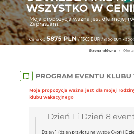
WSZYSTKO W CENI
Moja propozycja ważna jest dla mojej ro
Zapraszam.
5875 PLN
/ 1365 EUR /
Cena od
(900 EUR + 200
Strona główna
/
Oferta
PROGRAM EVENTU KLUBU
Moja propozycja ważna jest dla mojej rodzin
klubu wakacyjnego
Dzień 1 i Dzień 8 even
Dzień 1 (dzień przylotu na wyspę Cypr) i Dzi