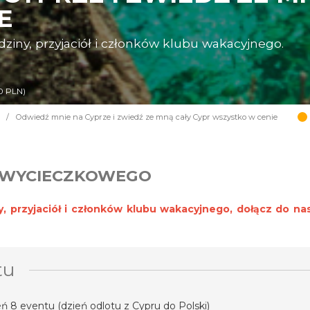
E
dziny, przyjaciół i członków klubu wakacyjnego.
0 PLN)
/
Odwiedź mnie na Cyprze i zwiedź ze mną cały Cypr wszystko w cenie
 WYCIECZKOWEGO
y, przyjaciół i członków klubu wakacyjnego, dołącz do n
tu
eń 8 eventu (dzień odlotu z Cypru do Polski)