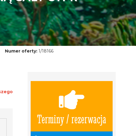
Numer oferty:
1/18166
aszego
Terminy / rezerwacja