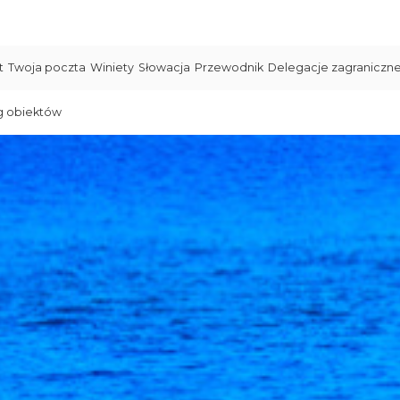
t
Twoja poczta
Winiety
Słowacja
Przewodnik
Delegacje zagraniczn
g obiektów