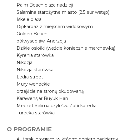
Palm Beach plaża nadzieji
Salamina starożytne miasto (2.5 eur wstęp)
Iskele plaża
Dipkarpaz z miejscem widokowym
Golden Beach
półwysep św. Andrzeja
Dzikie osiołki (weźcie koniecznie marchewkę)
Kyrenia starówka
Nikozja
Nikozja starówka
Ledra street
Mury weneckie
przejście na stronę okupowaną
Karawensjar Buyuk Han
Meczet Selima czyli św. Zofii katedra
Turecka starówka
O PROGRAMIE
Autorski program, w którym dopiero będziemy