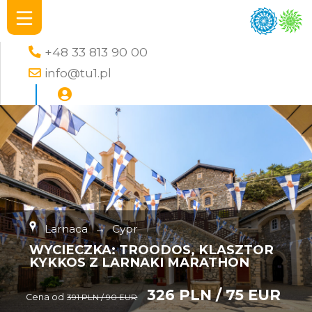
+48 33 813 90 00
info@tu1.pl
Larnaca
→
Cypr
WYCIECZKA: TROODOS, KLASZTOR
KYKKOS Z LARNAKI MARATHON
326 PLN / 75 EUR
Cena od
391 PLN / 90 EUR