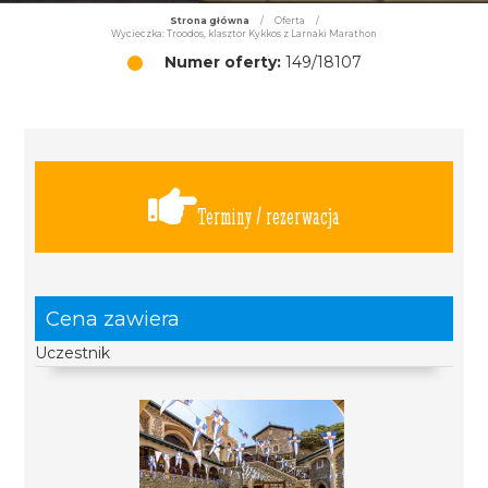
Strona główna
/
Oferta
/
Wycieczka: Troodos, klasztor Kykkos z Larnaki Marathon
Numer oferty:
149/18107
Terminy / rezerwacja
Cena zawiera
Uczestnik