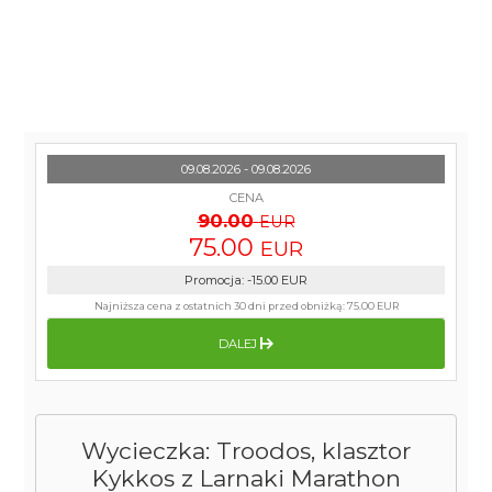
09.08.2026 - 09.08.2026
CENA
90.00
EUR
75.00
EUR
Promocja
:
-15.00
EUR
Najniższa cena z ostatnich 30 dni przed obniżką:
75.00 EUR
DALEJ
Wycieczka: Troodos, klasztor
Kykkos z Larnaki Marathon