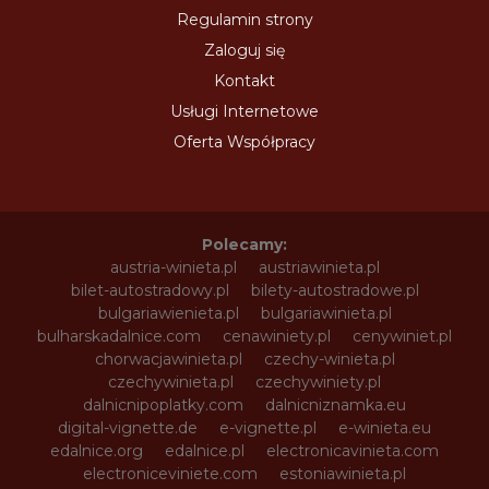
Regulamin strony
Zaloguj się
Kontakt
Usługi Internetowe
Oferta Współpracy
Polecamy:
austria-winieta.pl
austriawinieta.pl
bilet-autostradowy.pl
bilety-autostradowe.pl
bulgariawienieta.pl
bulgariawinieta.pl
bulharskadalnice.com
cenawiniety.pl
cenywiniet.pl
chorwacjawinieta.pl
czechy-winieta.pl
czechywinieta.pl
czechywiniety.pl
dalnicnipoplatky.com
dalnicniznamka.eu
digital-vignette.de
e-vignette.pl
e-winieta.eu
edalnice.org
edalnice.pl
electronicavinieta.com
electroniceviniete.com
estoniawinieta.pl