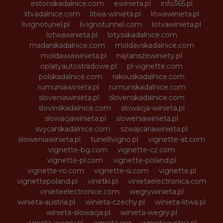
estonskadalnice.com
ewinieta.pl
info365.pl
litvadalnice.com
litwa-winieta.pl
litwawinieta.pl
livignotunel.pl
livignotunnel.com
lotvawinieta.pl
lotwawinieta.pl
lotysskadalnice.com
madarskadalnice.com
moldavskadalnice.com
moldawiawinieta.pl
najtanszewiniety.pl
oplatyautostradowe.pl
pl-vignette.com
polskadalnice.com
rakouskadalnice.com
rumuniawinieta.pl
rumunskadalnice.com
sloveniawinieta.pl
slovenskadalnice.com
slovinskadalnice.com
slowacja-winieta.pl
slowacjawinieta.pl
sloweniawinieta.pl
svycarskadalnice.com
szwajcariawinieta.pl
słoweniawinieta.pl
tunellivigno.pl
vignette-at.com
vignette-bg.com
vignette-cz.com
vignette-pl.com
vignette-poland.pl
vignette-ro.com
vignette-si.com
vignette.pl
vignettepoland.pl
vinetki.pl
vinietaelectronica.com
vinieteelectronice.com
wegrywinieta.pl
winieta-austria.pl
winieta-czechy.pl
winieta-litwa.pl
winieta-słowacja.pl
winieta-wegry.pl
winieta-węgry.pl
winieta.org
winietaaustria.pl