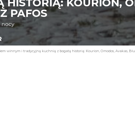
 HISTORIĄ: KOURION, 
 Z PAFOS
o nocy
R
m winnym i tradycyjną kuchnią z bogatą historią: Kourion, Omodos, Avakas, Blue