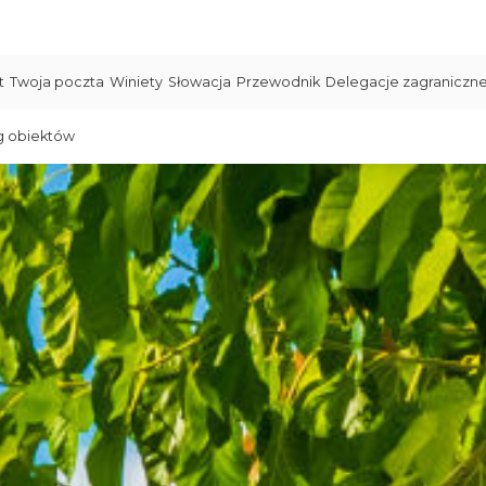
t
Twoja poczta
Winiety
Słowacja
Przewodnik
Delegacje zagraniczn
g obiektów