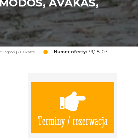
OMODOS, AVAKAS,
Numer oferty:
39/18107
 Lagoon [30] z Pafos
Terminy / rezerwacja