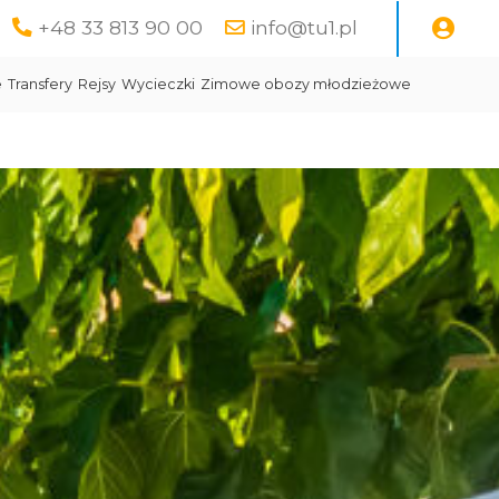
+48 33 813 90 00
info@tu1.pl
e
Transfery
Rejsy
Wycieczki
Zimowe obozy młodzieżowe