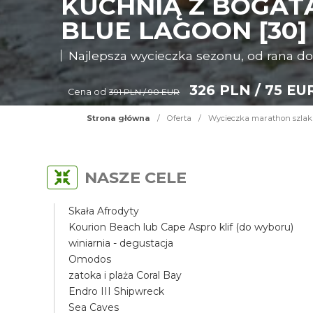
KUCHNIĄ Z BOGATĄ
BLUE LAGOON [30]
Najlepsza wycieczka sezonu, od rana d
326 PLN / 75 EU
Cena od
391 PLN / 90 EUR
Strona główna
/
Oferta
/
Wycieczka marathon szlakie
NASZE CELE
Skała Afrodyty
Kourion Beach lub Cape Aspro klif (do wyboru)
winiarnia - degustacja
Omodos
zatoka i plaża Coral Bay
Endro III Shipwreck
Sea Caves