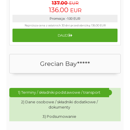
137.00
EUR
136.00
EUR
Promocja
:
-1.00
EUR
Najniższa cena z ostatnich 30 dni przed obniżką:
136.00 EUR
DALEJ
Grecian Bay*****
1) Terminy / składniki podstawowe / transport
2) Dane osobowe / składniki dodatkowe /
dokumenty
3) Podsumowanie