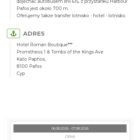
dojechać autobusem linii 615, z przystanku Harbour
Pafos jest około 700 m.
Oferujemy także transfer lotnisko - hotel - lotnisko.
ADRES
Hotel Roman Boutique***
Promitheos 1 & Tombs of the Kings Ave
Kato Paphos,
8100 Pafos
Cyp
06.08.2026 - 07.08.2026
CENA