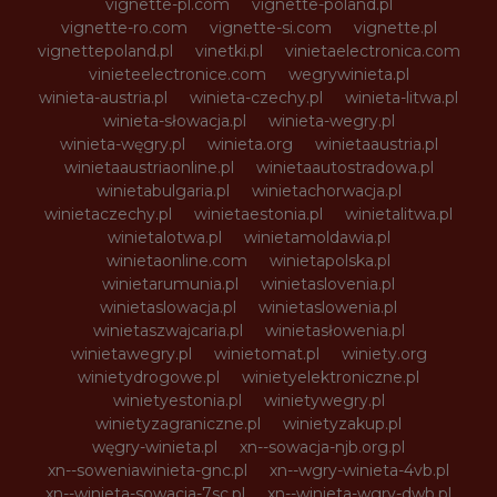
vignette-pl.com
vignette-poland.pl
vignette-ro.com
vignette-si.com
vignette.pl
vignettepoland.pl
vinetki.pl
vinietaelectronica.com
vinieteelectronice.com
wegrywinieta.pl
winieta-austria.pl
winieta-czechy.pl
winieta-litwa.pl
winieta-słowacja.pl
winieta-wegry.pl
winieta-węgry.pl
winieta.org
winietaaustria.pl
winietaaustriaonline.pl
winietaautostradowa.pl
winietabulgaria.pl
winietachorwacja.pl
winietaczechy.pl
winietaestonia.pl
winietalitwa.pl
winietalotwa.pl
winietamoldawia.pl
winietaonline.com
winietapolska.pl
winietarumunia.pl
winietaslovenia.pl
winietaslowacja.pl
winietaslowenia.pl
winietaszwajcaria.pl
winietasłowenia.pl
winietawegry.pl
winietomat.pl
winiety.org
winietydrogowe.pl
winietyelektroniczne.pl
winietyestonia.pl
winietywegry.pl
winietyzagraniczne.pl
winietyzakup.pl
węgry-winieta.pl
xn--sowacja-njb.org.pl
xn--soweniawinieta-gnc.pl
xn--wgry-winieta-4vb.pl
xn--winieta-sowacja-7sc.pl
xn--winieta-wgry-dwb.pl