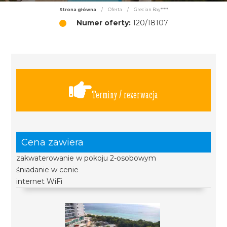
Strona główna
/
Oferta
/
Grecian Bay*****
Numer oferty:
120/18107
Terminy / rezerwacja
Cena zawiera
zakwaterowanie w pokoju 2-osobowym
śniadanie w cenie
internet WiFi