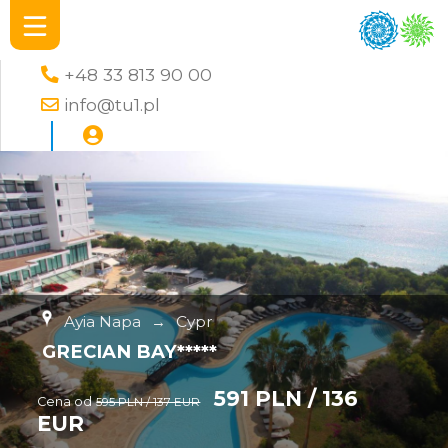
+48 33 813 90 00
info@tu1.pl
Ayia Napa
→
Cypr
GRECIAN BAY*****
591 PLN / 136
Cena od
595 PLN / 137 EUR
EUR