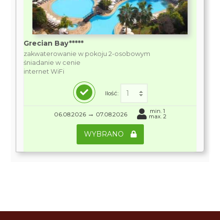
Grecian Bay*****
zakwaterowanie w pokoju 2-osobowym
śniadanie w cenie
internet WiFi
Ilość:
min. 1
→
06.08.2026
07.08.2026
max. 2
WYBRANO