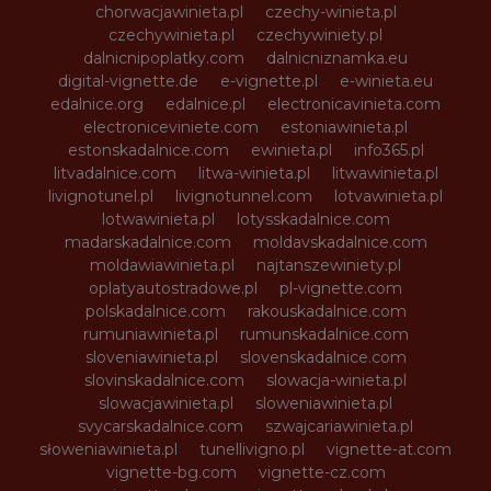
chorwacjawinieta.pl
czechy-winieta.pl
czechywinieta.pl
czechywiniety.pl
dalnicnipoplatky.com
dalnicniznamka.eu
digital-vignette.de
e-vignette.pl
e-winieta.eu
edalnice.org
edalnice.pl
electronicavinieta.com
electroniceviniete.com
estoniawinieta.pl
estonskadalnice.com
ewinieta.pl
info365.pl
litvadalnice.com
litwa-winieta.pl
litwawinieta.pl
livignotunel.pl
livignotunnel.com
lotvawinieta.pl
lotwawinieta.pl
lotysskadalnice.com
madarskadalnice.com
moldavskadalnice.com
moldawiawinieta.pl
najtanszewiniety.pl
oplatyautostradowe.pl
pl-vignette.com
polskadalnice.com
rakouskadalnice.com
rumuniawinieta.pl
rumunskadalnice.com
sloveniawinieta.pl
slovenskadalnice.com
slovinskadalnice.com
slowacja-winieta.pl
slowacjawinieta.pl
sloweniawinieta.pl
svycarskadalnice.com
szwajcariawinieta.pl
słoweniawinieta.pl
tunellivigno.pl
vignette-at.com
vignette-bg.com
vignette-cz.com