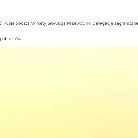
t
Twoja poczta
Winiety
Słowacja
Przewodnik
Delegacje zagraniczn
g obiektów