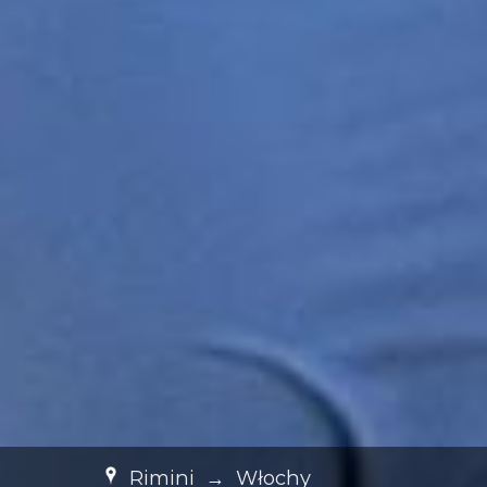
Rimini
→
Włochy