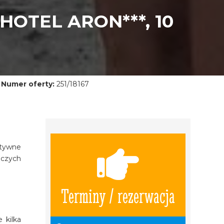
 HOTEL ARON***, 10
Numer oferty:
251/18167
atywne
iczych
Terminy / rezerwacja
 kilka