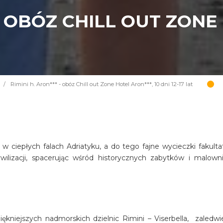
 - OBÓZ CHILL OUT ZONE
/
Rimini h. Aron*** - obóz Chill out Zone Hotel Aron***, 10 dni 12-17 lat
e w ciepłych falach Adriatyku, a do tego fajne wycieczki fakult
ilizacji, spacerując wśród historycznych zabytków i malown
iękniejszych nadmorskich dzielnic Rimini – Viserbella, zaledwie