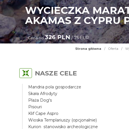
WYCIECZKA MARAT
AKAMAS Z CYPRU
326 PLN
/ 75 EUR
Cena od
Strona główna
/
Oferta
/
Wy
NASZE CELE
Mandria pola gospodarcze
Skała Afrodyty
Plaża Dog's
Pisouri
Klif Cape Aspro
Wioska Templariuszy (opcjonalnie)
Kurion stanowisko archeologiczne