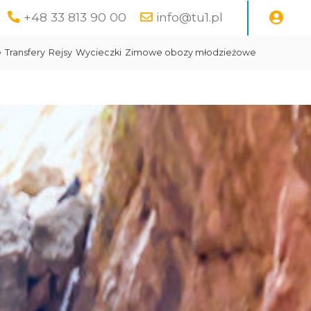
+48 33 813 90 00
info@tu1.pl
e
Transfery
Rejsy
Wycieczki
Zimowe obozy młodzieżowe