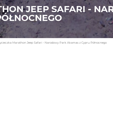
HON JEEP SAFARI - N
 PÓŁNOCNEGO
cieczka Marathon Jeep Safari - Narodowy Park Akamas z Cypru Północnego