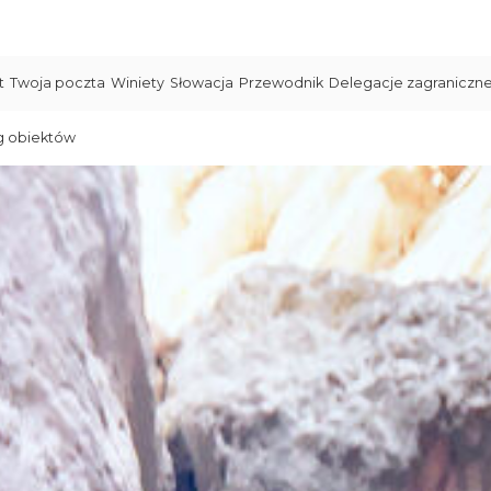
t
Twoja poczta
Winiety
Słowacja
Przewodnik
Delegacje zagraniczn
g obiektów